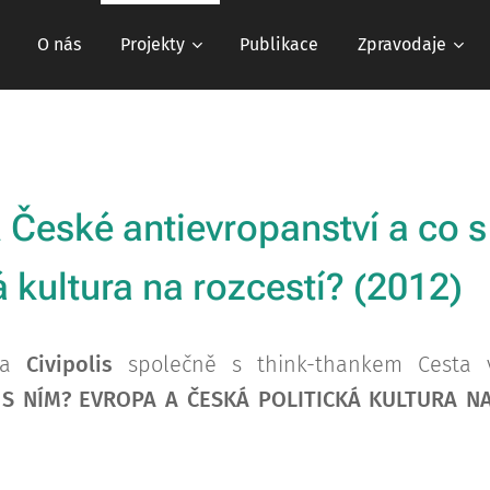
O nás
Projekty
Publikace
Zpravodaje
a
České antievropanství a co 
á kultura na rozcestí? (2012)
ala
Civipolis
společně s think-thankem Cesta
 S NÍM? EVROPA A ČESKÁ POLITICKÁ KULTURA N