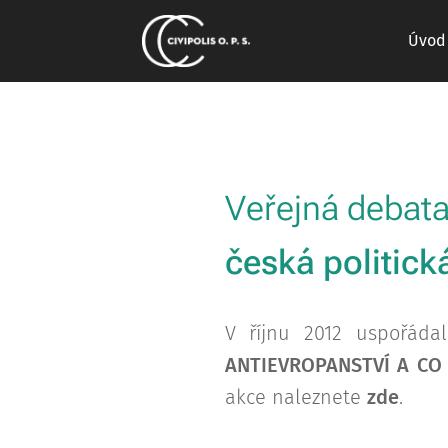
Úvod
Veřejná debat
česká politick
V říjnu 2012 uspořád
ANTIEVROPANSTVÍ A CO
akce naleznete
zde
.