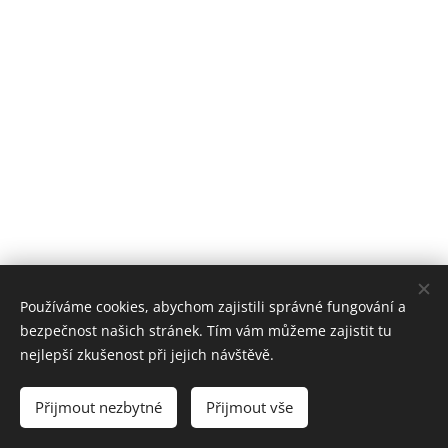
Používáme cookies, abychom zajistili správné fungování a
bezpečnost našich stránek. Tím vám můžeme zajistit tu
nejlepší zkušenost při jejich návštěvě.
© 2016 Civipolis, o.p.s., Bystrovanská 263/19A, Olomouc, 772 00
Přijmout nezbytné
Přijmout vše
Vytvořeno službou
Webnode
Cookies